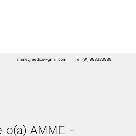
ammecjmedice@gmail.com
Tel: (91) 983383889
e o(a) AMME -