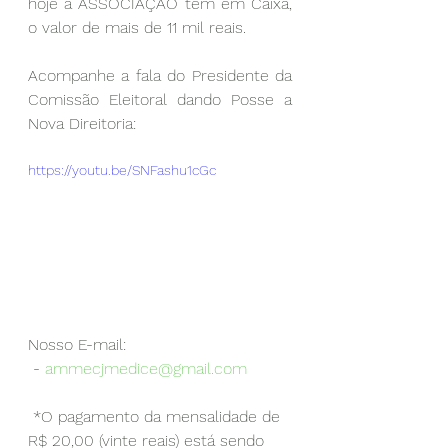
hoje a ASSOCIAÇÃO tem em Caixa, 
o valor de mais de 11 mil reais. 
Acompanhe a fala do Presidente da 
Comissão Eleitoral dando Posse a 
Nova Direitoria:
https://youtu.be/SNFashu1cGc
Nosso E-mail:
 - 
ammecjmedice@gmail.com
 *O pagamento da mensalidade de 
R$ 20,00 (vinte reais) está sendo 