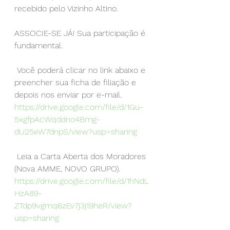
recebido pelo Vizinho Altino.
ASSOCIE-SE JÁ! Sua participação é 
fundamental.
 Você poderá clicar no link abaixo e 
preencher sua ficha de filiação e 
depois nos enviar por e-mail.
https://drive.google.com/file/d/1Gu-
5xgfpAcWqddno4Bmg-
dU25eW7dnpS/view?usp=sharing
 Leia a Carta Aberta dos Moradores 
(Nova AMME, NOVO GRUPO).
https://drive.google.com/file/d/1hNdL
HzA89-
ZTdp9vgmq6zEv7j3j19heR/view?
usp=sharing