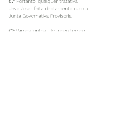
👉 Portanto, qualquer tratativa 
deverá ser feita diretamente com a 
Junta Governativa Provisória. 
👉 Vamos juntos. Um novo tempo. 
Uma nova AMME.
Junta Governativa Provisória 👊