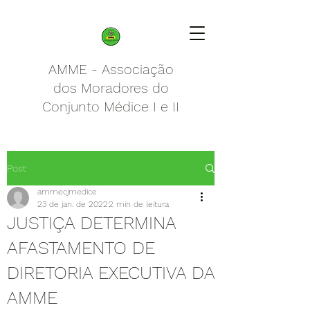
AMME - Associação
dos Moradores do
Conjunto Médice I e II
Post
ammecjmedice
23 de jan. de 2022
2 min de leitura
JUSTIÇA DETERMINA
AFASTAMENTO DE
DIRETORIA EXECUTIVA DA
AMME